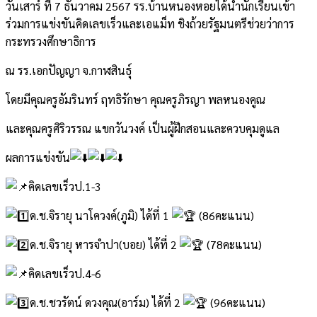
วันเสาร์ ที่ 7 ธันวาคม 2567 รร.บ้านหนองหอยได้นำนักเรียนเข้า
ร่วมการแข่งขันคิดเลขเร็วและเอแม็ท ชิงถ้วยรัฐมนตรีช่วยว่าการ
กระทรวงศึกษาธิการ
ณ รร.เอกปัญญา จ.กาฬสินธุ์
โดยมีคุณครูอัมรินทร์ ฤทธิรักษา คุณครูภิรญา พลหนองคูณ
และคุณครูศิริวรรณ แขกวันวงค์ เป็นผู้ฝึกสอนและควบคุมดูแล
ผลการแข่งขัน
คิดเลขเร็วป.1-3
ด.ช.จิรายุ นาโควงค์(ภูมิ) ได้ที่ 1
(86คะแนน)
ด.ช.จิรายุ หารจำปา(บอย) ได้ที่ 2
(78คะแนน)
คิดเลขเร็วป.4-6
ด.ช.ชวรัตน์ ดวงคุณ(อาร์ม) ได้ที่ 2
(96คะแนน)