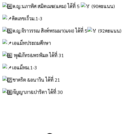
ด.ญ.นภาพิศ สมิตเมฆ(แตม) ได้ที่ 5
(90คะแนน)
คิดเลขเร็วม.1-3
ด.ญ.จิราวรรณ สิงห์พรมมา(แจง) ได้ที่ 5
(92คะแนน)
เอแม็ทประถมศึกษา
พุฒิภัทร&พรพิมล ได้ที่ 31
เอแม็ทม.1-3
ชาคริต &อนาวิน ได้ที่ 21
กัญญาภา&ปาริตา ได้ที่ 30