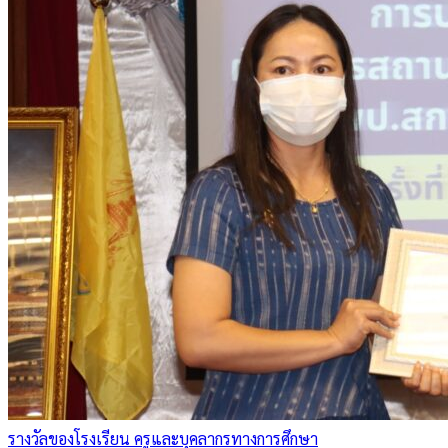
รางวัลของโรงเรียน ครูและบุคลากรทางการศึกษา