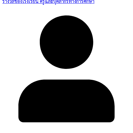
รางวัลของโรงเรียน ครูและบุคลากรทางการศึกษา