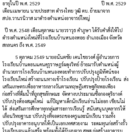
อายุในปี พ.ศ. 2529 ปี พ.ศ. 2529
เดือนเมษายน นายประสาท ดำรงไทย วุฒิ คบ. ย้ายมาจาก
สปอ.วานรนิวาส มาดำรงตำแหน่งอาจารย์ใหญ่
ปี พ.ศ. 2548 เดือนตุลาคม นายวราวุธ คำภูษา ได้รับคำสั่งให้ไป
ดำรงตำแหน่งใหม่ที่โรงเรียนบ้านหนองหอย อำเภอเมือง จังหวัด
สกลนคร ถึง พ.ศ. 2549
5 ตุลาคม 2549 นายอนันตชัย เคนไชยวงศ์ ผู้อำนวยการ
โรงเรียนบ้านดอนแคนคุรุราษฎร์ผดุงวิทย์ ย้ายมารับตำแหน่งผู้
อำนวยการโรงเรียนบ้านหนองหอยทำการปรับปรุงภูมิทัศน์ของ
โรงเรียนใหม่ สร้างถนนทางเข้าโรงเรียน ปรับปรุงป้ายโรงเรียน ส่ง
เสริมเกษตรเพื่ออาหารกลางวันตามทฤษฎีเศรษฐกิจพอเพียง
ก่อสร้างที่ดื่มน้ำที่ถูกสุขลักษณะ จัดหางบประมาณซื้อกองดุริยางค์
ปรับปรุงห้องสมุดใหม่ แก้ปัญหาเด็กนักเรียนอ่านไม่ออก เขียนไม่
ได้ ส่งเสริมการศึกษาทุกกลุ่มสาระการเรียนรู้ สนับสนุนบุคลากรให้
เลื่อนวิทยฐานะ ปรับปรุงที่จอดรถของครูและนักเรียน รวมทั้ง
ปรับปรุงอาคารอนุบาลให้เป็นเอกเทศสวยงาม ระดมทุนก่อสร้างรั้ว
โรงเรียนจนแล้วเสร็จ พร้อมทั้งได้รับงบจาก สพฐ.ก่อสร้างอาคารบู